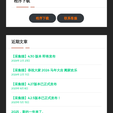
程序下载
程序下载
联系客服
近期文章
【采集猫】4.30 版本 即将发布
2026年 2月 23日
【采集猫】恭祝大家 2026 马年大吉 阖家欢乐
2026年 2月 11日
【采集猫】4.27版本已正式发布
2025年 8月 8日
【采集猫】4.2.5版本已正式发布！
2025年 5月 15日
2025，新的一年来了。