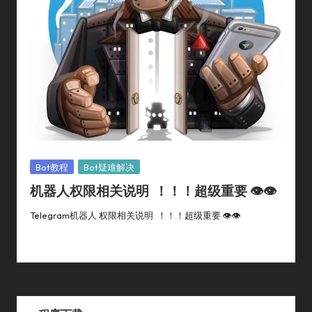
Posted
Bot教程
Bot疑难解决
In
机器人权限相关说明 ！！！超级重要 👁👁
Telegram机器人 权限相关说明 ！！！超级重要 👁👁
By
采集猫
2023年 12月 28日
Bot教程
,
Bot疑难解决
Posted
Posted
By
In