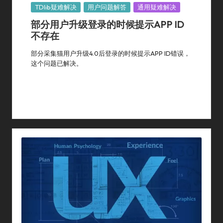
Posted
TDlib疑难解决
用户问题解答
通用疑难解决
In
部分用户升级登录的时候提示APP ID
不存在
部分采集猫用户升级4.0后登录的时候提示APP ID错误，
这个问题已解决。
By
采集猫
2024年 7月 10日
Posted
TDlib疑难解决
,
用户问题解答
,
通用疑难解决
By
Posted
In