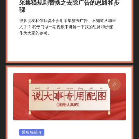
采集猫规则替换之去除广告的思路和步
骤
很多朋友私信我说不会用采集猫去广告，不知道从哪里
入手？ 我专门做一期视频来讲解一下我的思路和步骤，
作为大家的参考。
By
采集猫
2024年 2月 4日
TDlib教程
Posted
Posted
By
In
Posted
采集猫简介
In