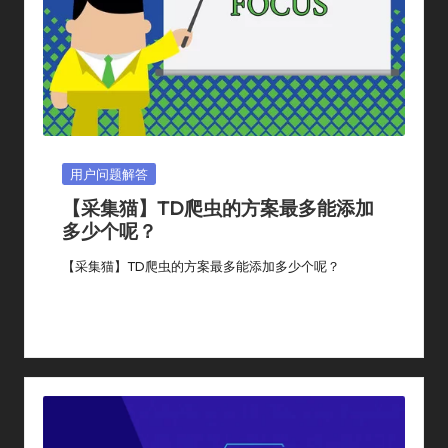
Posted
用户问题解答
In
【采集猫】TD爬虫的方案最多能添加
多少个呢？
【采集猫】TD爬虫的方案最多能添加多少个呢？
By
采集猫
2024年 2月 20日
用户问题解答
Posted
Posted
By
In