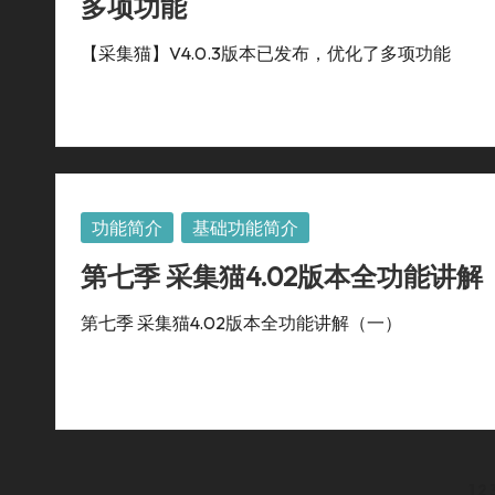
多项功能
【采集猫】V4.0.3版本已发布，优化了多项功能
By
采集猫
2024年 8月 7日
更新日志
,
通用更新
Posted
Posted
By
In
Posted
功能简介
基础功能简介
In
第七季 采集猫4.02版本全功能讲解
第七季 采集猫4.02版本全功能讲解（一）
By
采集猫
2024年 7月 27日
功能简介
,
基础功能简介
Posted
Posted
By
In
1
2