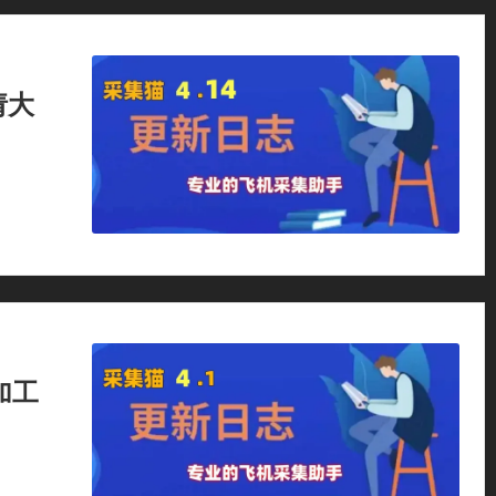
请大
加工