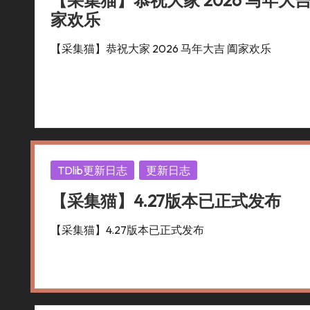
【采集猫】恭祝大家 2026 马年大吉
家欢乐
【采集猫】恭祝大家 2026 马年大吉 阖家欢乐
By
采集猫
2026年 2月 11日
TG资讯
,
TG重要资讯
Posted
Posted
By
In
Posted
TDlib更新日志
更新日志
In
【采集猫】4.27版本已正式发布
【采集猫】4.27版本已正式发布
By
采集猫
2025年 8月 8日
TDlib更新日志
,
更新日志
Posted
Posted
By
In