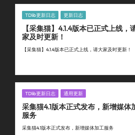
Posted
TDlib更新日志
更新日志
In
【采集猫】4.1.4版本已正式上线，
家及时更新！
【采集猫】4.1.4版本已正式上线，请大家及时更新！
By
采集猫
2024年 12月 18日
TDlib更新日志
,
更新日志
Posted
Posted
By
In
Posted
TDlib更新日志
通用更新
In
采集猫4.1版本正式发布，新增媒体
服务
采集猫4.1版本正式发布，新增媒体加工服务