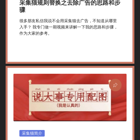
采集猫规则替换之去除广告的思路和步
骤
很多朋友私信我说不会用采集猫去广告，不知道从哪里
入手？ 我专门做一期视频来讲解一下我的思路和步骤，
作为大家的参考。
By
采集猫
2024年 2月 4日
TDlib教程
Posted
Posted
By
In
Posted
采集猫简介
In