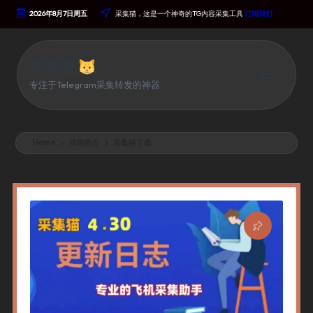
2026年8月7日周五
采集猫，这是一个神奇的TG内容采集工具
订阅我们
Skip
To
Content
采集猫
专注于Telegram采集转发的神器
Home
功能简介
采集猫下载