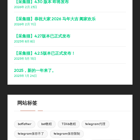
【采集猫】4.30 版本 即将发布
2026年 2月 23日
【采集猫】恭祝大家 2026 马年大吉 阖家欢乐
2026年 2月 11日
【采集猫】4.27版本已正式发布
2025年 8月 8日
【采集猫】4.2.5版本已正式发布！
2025年 5月 15日
2025，新的一年来了。
2025年 1月 24日
网站标签
botfather
bot教程
TDlib教程
telegram代理
telegram保存不了
telegram保存限制