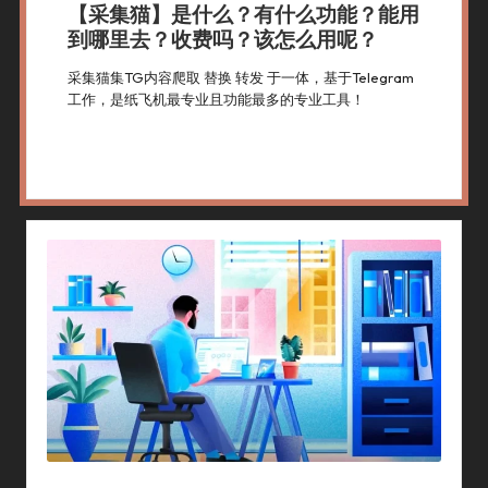
【采集猫】是什么？有什么功能？能用
到哪里去？收费吗？该怎么用呢？
采集猫集TG内容爬取 替换 转发 于一体，基于Telegram
工作，是纸飞机最专业且功能最多的专业工具！
By
采集猫
2024年 1月 9日
采集猫简介
Posted
Posted
By
In