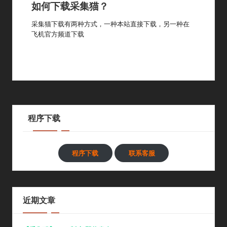
如何下载采集猫？
采集猫下载有两种方式，一种本站直接下载，另一种在
飞机官方频道下载
By
采集猫
2023年 11月 17日
通用教程
,
采集猫下载
Posted
Posted
By
In
程序下载
程序下载
联系客服
近期文章