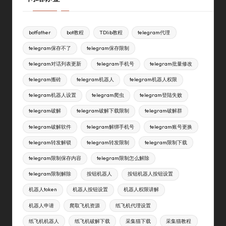
botfather
bot教程
TDlib教程
telegram代理
telegram保存不了
telegram保存限制
telegram对话列表更新
telegram手机号
telegram批量修改
telegram搬砖
telegram机器人
telegram机器人权限
telegram机器人设置
telegram爬虫
telegram登陆失败
telegram破解
telegram破解下载限制
telegram破解群
telegram破解软件
telegram解绑手机号
telegram账号更换
telegram转发解锁
telegram转发限制
telegram限制下载
telegram限制保存内容
telegram限制怎么解除
telegram限制解除
按钮机器人
按钮机器人按钮设置
机器人token
机器人按钮设置
机器人权限讲解
机器人申请
爬取飞机资源
纸飞机代理设置
纸飞机机器人
纸飞机破解下载
采集猫下载
采集猫教程