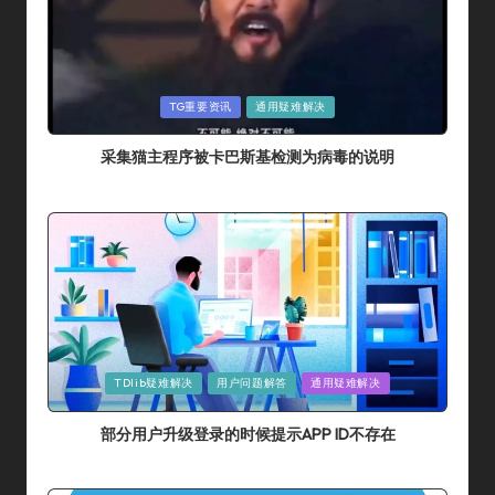
Posted
TG重要资讯
通用疑难解决
In
采集猫主程序被卡巴斯基检测为病毒的说明
By
采集猫
2024年 7月 14日
Posted
By
Posted
TDlib疑难解决
用户问题解答
通用疑难解决
In
部分用户升级登录的时候提示APP ID不存在
By
采集猫
2024年 7月 10日
Posted
By