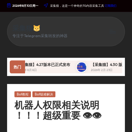
2026年8月10日周一
采集猫，这是一个神奇的TG内容采集工具
订阅我们
Skip
To
Content
采集猫
专注于Telegram采集转发的神器
【采集猫】4.27版本已正式发布
【采集猫】4.30 版本 即将发
热门
2025年 8月 8日
2026年 2月 23日
Posted
Bot教程
Bot疑难解决
In
机器人权限相关说明
！！！超级重要 👁👁
By
采集猫
2023年 12月 28日
Bot教程
,
Bot疑难解决
Posted
Posted