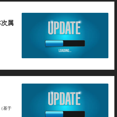
本次属
！
新（基于