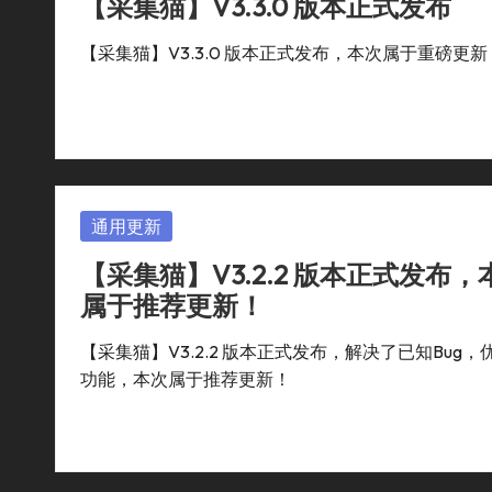
【采集猫】V3.3.0 版本正式发布
【采集猫】V3.3.0 版本正式发布，本次属于重磅更新
By
采集猫
2024年 4月 17日
TDlib更新日志
Posted
Posted
By
In
Posted
通用更新
In
【采集猫】V3.2.2 版本正式发布，
属于推荐更新！
【采集猫】V3.2.2 版本正式发布，解决了已知bug，
功能，本次属于推荐更新！
By
采集猫
2024年 3月 1日
通用更新
Posted
Posted
By
In