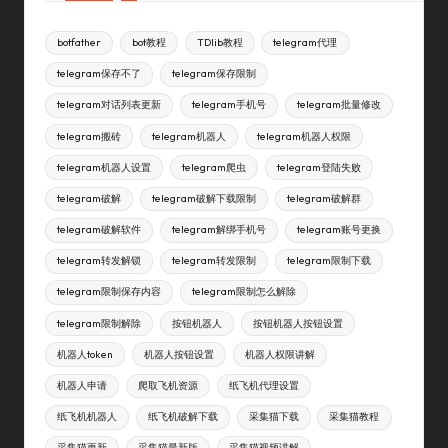
botfather
bot教程
TDlib教程
telegram代理
telegram保存不了
telegram保存限制
telegram对话列表更新
telegram手机号
telegram批量修改
telegram搬砖
telegram机器人
telegram机器人权限
telegram机器人设置
telegram爬虫
telegram登陆失败
telegram破解
telegram破解下载限制
telegram破解群
telegram破解软件
telegram解绑手机号
telegram账号更换
telegram转发解锁
telegram转发限制
telegram限制下载
telegram限制保存内容
telegram限制怎么解除
telegram限制解除
按钮机器人
按钮机器人按钮设置
机器人token
机器人按钮设置
机器人权限讲解
机器人申请
爬取飞机资源
纸飞机代理设置
纸飞机机器人
纸飞机破解下载
采集猫下载
采集猫教程
采集猫更新
采集猫最新版
采集猫视频讲解