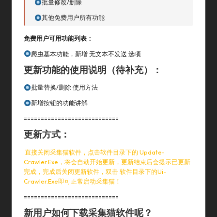
批量修改/删除
其他免费用户所有功能
免费用户可用功能列表：
爬虫基本功能，新增 无文本不发送 选项
更新功能的使用说明（待补充）：
批量替换/删除 使用方法
新增按钮的功能讲解
============================
更新方式：
直接关闭采集猫软件，点击软件目录下的 Update-
Crawler.exe，将会自动开始更新，更新结束后会提示已更新
完成，完成后关闭更新软件，双击 软件目录下的ui-
Crawler.exe即可正常启动采集猫！
============================
新用户如何下载采集猫软件呢？