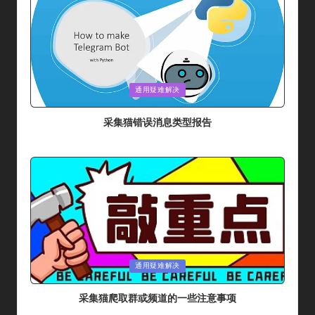
Posted
通用疑难解决
In
采集猫错误消息类型报告
By
采集猫
2024年 5月 31日
Posted
By
Posted
通用疑难解决
In
采集猫爬取群或频道的一些注意事项
By
采集猫
2024年 5月 26日