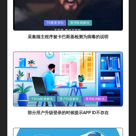
Posted
TG重要资讯
通用疑难解决
In
采集猫主程序被卡巴斯基检测为病毒的说明
By
采集猫
2024年 7月 14日
Posted
By
Posted
TDlib疑难解决
用户问题解答
通用疑难解决
In
部分用户升级登录的时候提示APP ID不存在
By
采集猫
2024年 7月 10日
Posted
By