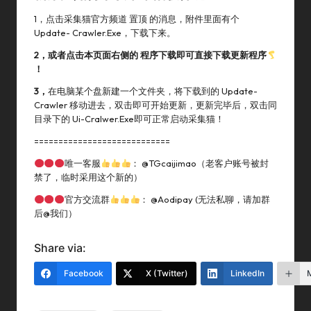
1，点击采集猫官方频道
置顶
的消息，附件里面有个
Update- Crawler.exe，下载下来。
2，或者点击本页面右侧的 程序下载即可直接下载更新程序
！
3，
在电脑某个盘新建一个文件夹，将下载到的 Update-
Crawler 移动进去，双击即可开始更新，更新完毕后，双击同
目录下的 Ui-Cralwer.exe即可正常启动采集猫！
============================
唯一客服
： @TGcaijimao（老客户账号被封
禁了，临时采用这个新的）
官方交流群
： @aodipay (无法私聊，请加群
后@我们）
Share via:
Facebook
X (Twitter)
LinkedIn