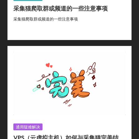
In
采集猫爬取群或频道的一些注意事项
采集猫爬取群或频道的一些注意事项
By
采集猫
2024年 5月 26日
通用疑难解决
Posted
Posted
By
In
Posted
通用疑难解决
In
VPS（云虚拟主机）如何与采集猫完美结