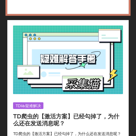
By
采集猫
2024年 1月 9日
采集猫简介
Posted
Posted
By
In
Posted
TDlib疑难解决
In
TD爬虫的【激活方案】已经勾掉了，为什
么还在发送消息呢？
TD爬虫的【激活方案】已经勾掉了，为什么还在发送消息呢？