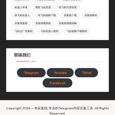
机器人申请
爬取飞机资源
纸飞机代理设置
纸飞机机器人
纸飞机破解下载
采集猫下载
采集猫教程
采集猫更新
采集猫最新版
采集猫视频讲解
飞机去广告教程
飞机机器人教程
飞机破解下载限制
联络我们
Telegram
Youtube
Tiktok
Facebook
Copyright 2026 — ©采集猫,专业的Telegram内容采集工具. All Rights
Reserved.