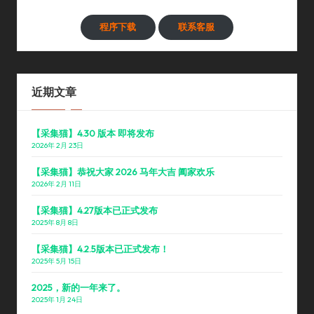
程序下载
联系客服
近期文章
【采集猫】4.30 版本 即将发布
2026年 2月 23日
【采集猫】恭祝大家 2026 马年大吉 阖家欢乐
2026年 2月 11日
【采集猫】4.27版本已正式发布
2025年 8月 8日
【采集猫】4.2.5版本已正式发布！
2025年 5月 15日
2025，新的一年来了。
2025年 1月 24日