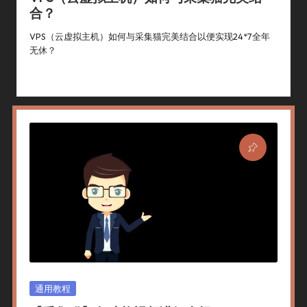
合？
VPS（云虚拟主机）如何与采集猫完美结合以便实现24*7全年
无休？
By
采集猫
2024年 2月 18日
通用疑难解决
Posted
Posted
By
In
Posted
通用教程
In