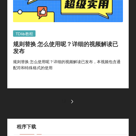
Posted
TDlib教程
In
规则替换 怎么使用呢？详细的视频解读已
发布
规则替换 怎么使用呢？详细的视频解读已发布，本视频包含通
配符和特殊格式的使用
By
采集猫
2023年 12月 11日
TDlib教程
Posted
Posted
By
In
文
1
2
NEXT
PAGE
章
分
程序下载
页