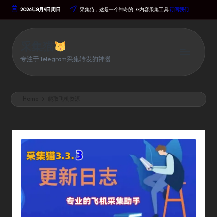
2026年8月9日周日
采集猫，这是一个神奇的TG内容采集工具
订阅我们
Skip
To
Content
采集猫
专注于Telegram采集转发的神器
Home
爬取飞机资源