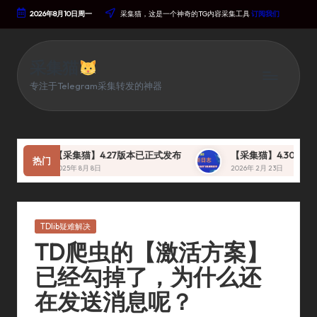
2026年8月10日周一
采集猫，这是一个神奇的TG内容采集工具
订阅我们
Skip
To
Content
采集猫
专注于Telegram采集转发的神器
【采集猫】4.27版本已正式发布
【采集猫】4.30 版本 即
热门
2025年 8月 8日
2026年 2月 23日
Posted
TDlib疑难解决
In
TD爬虫的【激活方案】
已经勾掉了，为什么还
在发送消息呢？