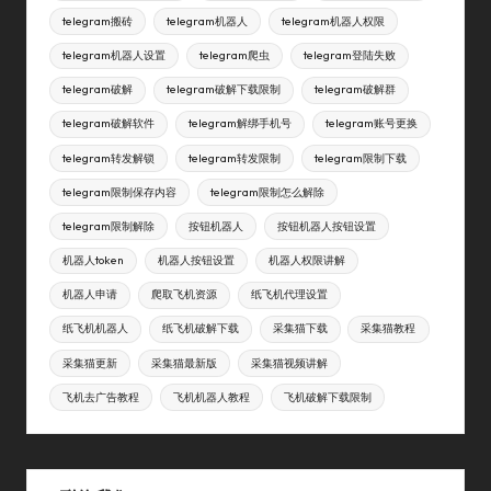
telegram搬砖
telegram机器人
telegram机器人权限
telegram机器人设置
telegram爬虫
telegram登陆失败
telegram破解
telegram破解下载限制
telegram破解群
telegram破解软件
telegram解绑手机号
telegram账号更换
telegram转发解锁
telegram转发限制
telegram限制下载
telegram限制保存内容
telegram限制怎么解除
telegram限制解除
按钮机器人
按钮机器人按钮设置
机器人token
机器人按钮设置
机器人权限讲解
机器人申请
爬取飞机资源
纸飞机代理设置
纸飞机机器人
纸飞机破解下载
采集猫下载
采集猫教程
采集猫更新
采集猫最新版
采集猫视频讲解
飞机去广告教程
飞机机器人教程
飞机破解下载限制