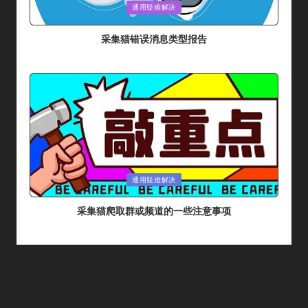
Posted
通用疑难解决
In
采集猫错误消息类型报告
By
采集猫
2024年 5月 31日
Posted
By
Posted
通用疑难解决
In
采集猫爬取群或频道的一些注意事项
By
采集猫
2024年 5月 26日
Posted
By