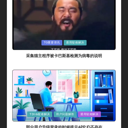
Posted
TG重要资讯
通用疑难解决
In
采集猫主程序被卡巴斯基检测为病毒的说明
By
采集猫
2024年 7月 14日
Posted
By
Posted
TDlib疑难解决
用户问题解答
通用疑难解决
In
部分用户升级登录的时候提示APP ID不存在