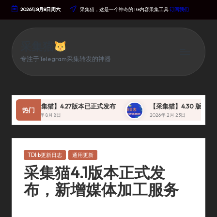
2026年8月8日周六
采集猫，这是一个神奇的TG内容采集工具
订阅我们
Skip
To
Content
采集猫
专注于Telegram采集转发的神器
【采集猫】4.27版本已正式发布
【采集猫】4.30 版本 即将发
热门
2025年 8月 8日
2026年 2月 23日
Posted
TDlib更新日志
通用更新
In
采集猫4.1版本正式发
布，新增媒体加工服务
By
采集猫
2024年 10月 16日
TDlib更新日志
,
通用更新
Posted
Posted