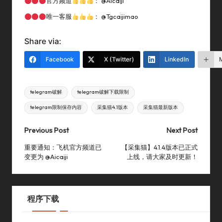
官方频道
： @aicaiji
唯一客服
： @tgcaijimao
Share via:
Facebook
X (Twitter)
LinkedIn
Tags:
telegram破解
telegram破解下载限制
telegram限制保存内容
采集猫4.1版本
采集猫最新版本
Post
Previous Post
Next Post
navigation
重要通知：飞机官方频道已
【采集猫】4.1.4版本已正式
变更为 @aicaiji
上线，请大家及时更新！
程序下载