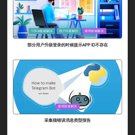
Posted
TDlib疑难解决
用户问题解答
通用疑难解决
In
部分用户升级登录的时候提示APP ID不存在
By
采集猫
2024年 7月 10日
Posted
By
Posted
通用疑难解决
In
采集猫错误消息类型报告
By
采集猫
2024年 5月 31日
Posted
By