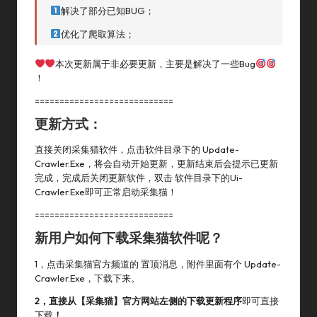
解决了部分已知BUG；
优化了爬取算法；
本次更新属于非必要更新，主要是解决了一些Bug
！
============================
更新方式：
直接关闭采集猫软件，点击软件目录下的 Update-
Crawler.Exe，将会自动开始更新，更新结束后会提示已更新
完成，完成后关闭更新软件，双击 软件目录下的Ui-
Crawler.Exe即可正常启动采集猫！
============================
新用户如何下载采集猫软件呢？
1，点击采集猫官方频道的 置顶消息，附件里面有个 Update-
Crawler.Exe，下载下来。
2
，直接从【采集猫】官方网站左侧的
下载更新程序
即可直接
下载
！