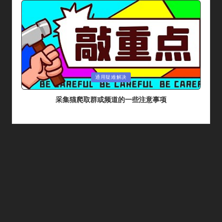
Posted
通用疑难解决
In
采集猫爬取群或频道的一些注意事项
By
采集猫
2024年 5月 26日
Posted
By