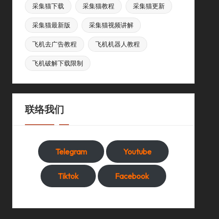
采集猫下载
采集猫教程
采集猫更新
采集猫最新版
采集猫视频讲解
飞机去广告教程
飞机机器人教程
飞机破解下载限制
联络我们
Telegram
Youtube
Tiktok
Facebook