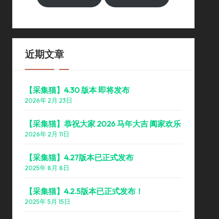
近期文章
【采集猫】4.30 版本 即将发布
2026年 2月 23日
【采集猫】恭祝大家 2026 马年大吉 阖家欢乐
2026年 2月 11日
【采集猫】4.27版本已正式发布
2025年 8月 8日
【采集猫】4.2.5版本已正式发布！
2025年 5月 15日