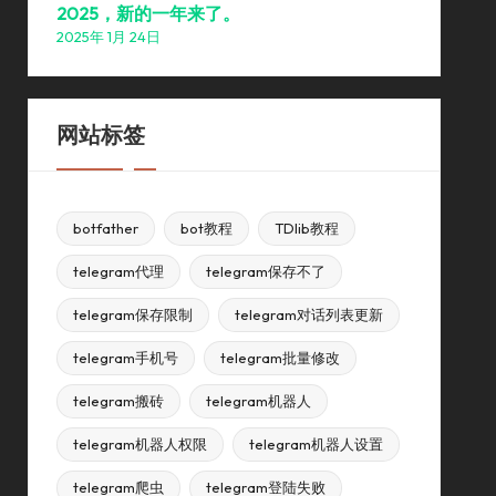
2025，新的一年来了。
2025年 1月 24日
网站标签
botfather
bot教程
TDlib教程
telegram代理
telegram保存不了
telegram保存限制
telegram对话列表更新
telegram手机号
telegram批量修改
telegram搬砖
telegram机器人
telegram机器人权限
telegram机器人设置
telegram爬虫
telegram登陆失败