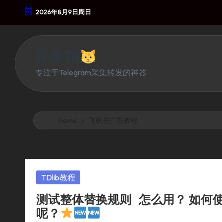
2026年8月9日周日
Skip
To
Content
采集猫
专注于Telegram采集转发的神器
Home
飞机去广告教程
Posted
TDlib教程
In
测试整体替换规则 怎么用？ 如何
呢？