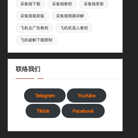
采集猫下载
采集猫教程
采集猫更新
采集猫最新版
采集猫视频讲解
飞机去广告教程
飞机机器人教程
飞机破解下载限制
联络我们
Telegram
Youtube
Tiktok
Facebook