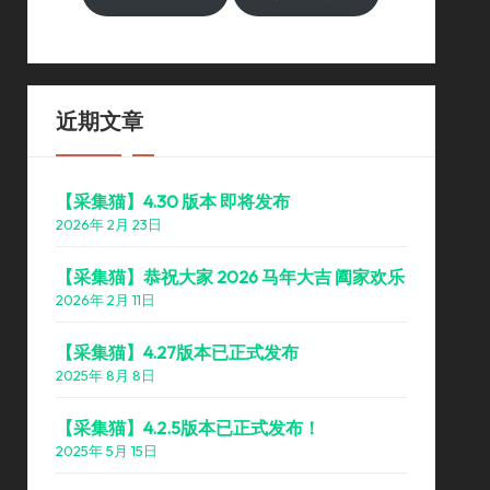
近期文章
【采集猫】4.30 版本 即将发布
2026年 2月 23日
【采集猫】恭祝大家 2026 马年大吉 阖家欢乐
2026年 2月 11日
【采集猫】4.27版本已正式发布
2025年 8月 8日
【采集猫】4.2.5版本已正式发布！
2025年 5月 15日