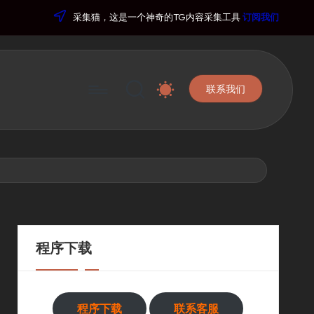
采集猫，这是一个神奇的TG内容采集工具
订阅我们
联系我们
程序下载
程序下载
联系客服