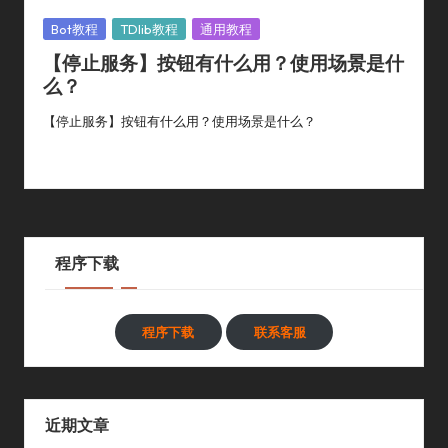
Posted
Bot教程
TDlib教程
通用教程
In
【停止服务】按钮有什么用？使用场景是什
么？
【停止服务】按钮有什么用？使用场景是什么？
By
采集猫
2023年 11月 30日
Bot教程
,
TDlib教程
,
通用教程
Posted
Posted
By
In
程序下载
程序下载
联系客服
近期文章