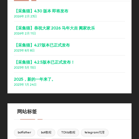
【采集猫】4.30 版本 即将发布
2026年 2月 23日
【采集猫】恭祝大家 2026 马年大吉 阖家欢乐
2026年 2月 11日
【采集猫】4.27版本已正式发布
2025年 8月 8日
【采集猫】4.2.5版本已正式发布！
2025年 5月 15日
2025，新的一年来了。
2025年 1月 24日
网站标签
botfather
bot教程
TDlib教程
telegram代理