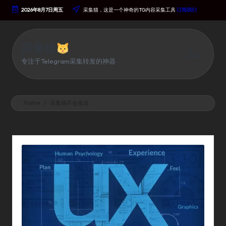
2026年8月7日周五
采集猫，这是一个神奇的TG内容采集工具
订阅我们
Skip
To
Content
采集猫
专注于Telegram采集转发的神器
Home
采集猫不会发送