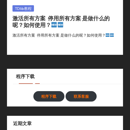
Posted
TDlib教程
In
激活所有方案 停用所有方案 是做什么的
呢？如何使用？
激活所有方案 停用所有方案 是做什么的呢？如何使用？
By
采集猫
2023年 12月 27日
TDlib教程
Posted
Posted
By
In
程序下载
程序下载
联系客服
近期文章