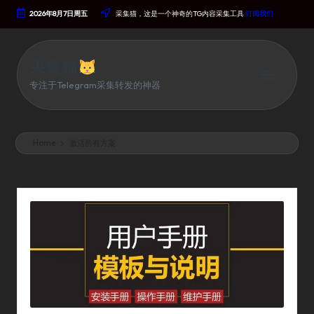
2026年8月7日周五
采集猫，这是一个神奇的TG内容采集工具
订阅我们
Skip
To
Content
采集猫
专注于Telegram采集转发的神器
Home
激活所有方案