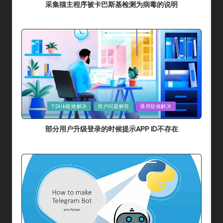
采集猫主程序被卡巴斯基检测为病毒的说明
By
采集猫
2024年 7月 14日
Posted
By
Posted
TDlib疑难解决
用户问题解答
通用疑难解决
In
部分用户升级登录的时候提示APP ID不存在
By
采集猫
2024年 7月 10日
Posted
By