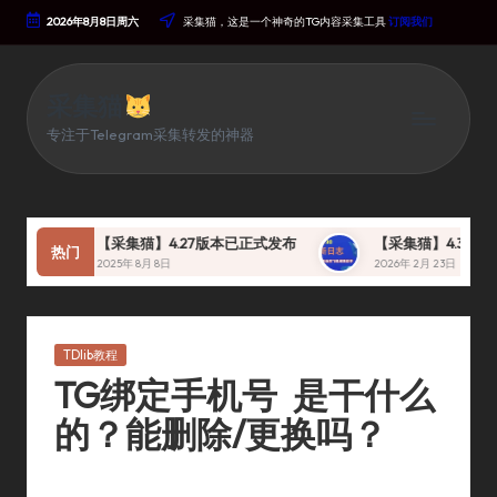
2026年8月8日周六
采集猫，这是一个神奇的TG内容采集工具
订阅我们
Skip
To
Content
采集猫
专注于Telegram采集转发的神器
【采集猫】4.27版本已正式发布
【采集猫】4.30 版本 
热门
2025年 8月 8日
2026年 2月 23日
Posted
TDlib教程
In
TG绑定手机号 是干什么
的？能删除/更换吗？
By
采集猫
2023年 12月 26日
TDlib教程
Posted
Posted