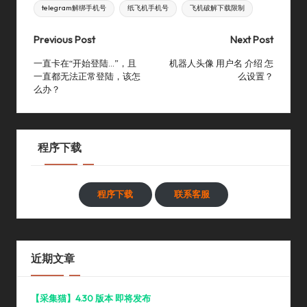
telegram解绑手机号
纸飞机手机号
飞机破解下载限制
Post
Previous Post
Next Post
navigation
一直卡在“开始登陆…”，且
机器人头像 用户名 介绍 怎
一直都无法正常登陆，该怎
么设置？
么办？
程序下载
程序下载
联系客服
近期文章
【采集猫】4.30 版本 即将发布