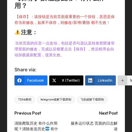
用？
【保存】：该按钮是当前页面最重要的一个按钮，意思是保
存当前修改，如果不保存，则修改/新增/删除 都不生效！
注意：
当前页面的任意一点改动，包括是否勾选以及转发群限速管
理里面的修改，完成以后都要点击【保存】，然后程序会自
动加载最新配置，使其生效。
Share via:
Facebook
X (Twitter)
LinkedIn
Tags:
TDlib教程
telegram破解下载限制
飞机破解下载限制
Post
Previous Post
Next Post
navigation
清除爬取历史 有什么作用
服务运行状态 页面的日志解
呢？清除发送历史
有什
读