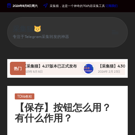
2026年8月8日周六
采集猫，这是一个神奇的TG内容采集工具
订阅我们
Skip
To
Content
采集猫
专注于Telegram采集转发的神器
【采集猫】4.27版本已正式发布
【采集猫】4.30 版本 
热门
2025年 8月 8日
2026年 2月 23日
Posted
TDlib教程
In
【保存】按钮怎么用？
有什么作用？
By
采集猫
2023年 12月 25日
TDlib教程
Posted
Posted