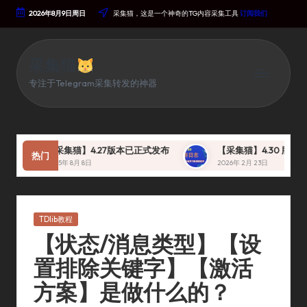
2026年8月9日周日
采集猫，这是一个神奇的TG内容采集工具
订阅我们
Skip
To
Content
采集猫
专注于Telegram采集转发的神器
【采集猫】4.27版本已正式发布
【采集猫】4.30 版本 即将
热门
2025年 8月 8日
2026年 2月 23日
Posted
TDlib教程
In
【状态/消息类型】【设
置排除关键字】【激活
方案】是做什么的？