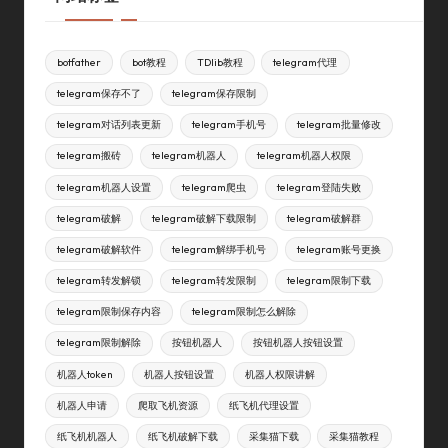
botfather
bot教程
TDlib教程
telegram代理
telegram保存不了
telegram保存限制
telegram对话列表更新
telegram手机号
telegram批量修改
telegram搬砖
telegram机器人
telegram机器人权限
telegram机器人设置
telegram爬虫
telegram登陆失败
telegram破解
telegram破解下载限制
telegram破解群
telegram破解软件
telegram解绑手机号
telegram账号更换
telegram转发解锁
telegram转发限制
telegram限制下载
telegram限制保存内容
telegram限制怎么解除
telegram限制解除
按钮机器人
按钮机器人按钮设置
机器人token
机器人按钮设置
机器人权限讲解
机器人申请
爬取飞机资源
纸飞机代理设置
纸飞机机器人
纸飞机破解下载
采集猫下载
采集猫教程