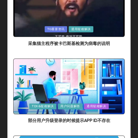
Posted
TG重要资讯
通用疑难解决
In
采集猫主程序被卡巴斯基检测为病毒的说明
By
采集猫
2024年 7月 14日
Posted
By
Posted
TDlib疑难解决
用户问题解答
通用疑难解决
In
部分用户升级登录的时候提示APP ID不存在
By
采集猫
2024年 7月 10日
Posted
By