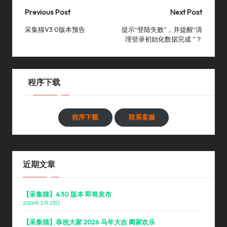
Post
Previous Post
Next Post
navigation
采集猫V3.0版本预告
提示“登陆失败”，并提醒“清
理登录初始化数据完成 ”？
程序下载
程序下载
联系客服
近期文章
【采集猫】4.30 版本 即将发布
2026年 2月 23日
【采集猫】恭祝大家 2026 马年大吉 阖家欢乐