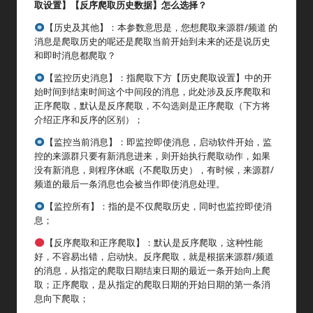
取设置】【反序爬取历史数据】怎么选择？
【历史及其他】：本参数意思是，您想爬取来源群/频道 的
消息是爬取历史的呢还是爬取当前开始到未来的还是说历史
和即时消息都爬取？
【监控历史消息】：指爬取下方【历史爬取设置】中的开
始时间到结束时间这个中间段的消息，此处涉及反序爬取和
正序爬取，默认是反序爬取，不勾选则是正序爬取（下方将
介绍正序和反序的区别）；
【监控当前消息】：即监控即使消息，启动软件开始，监
控的来源群只要有新消息进来，则开始执行爬取动作，如果
没有新消息，则程序休眠（不爬取历史），有时候，来源群/
频道的最后一条消息也会被当作即使消息处理。
【监控所有】：指的是不仅爬取历史，同时也监控即使消
息；
【反序爬取和正序爬取】：默认是反序爬取，这种性能
好，不容易出错，启动快。反序爬取，就是根据来源群/频道
的消息，从指定的爬取日期结束日期的最近一条开始向上爬
取；正序爬取，是从指定的爬取日期的开始日期的第一条消
息向下爬取；