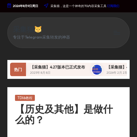
2026年8月9日周日
采集猫，这是一个神奇的TG内容采集工具
订阅我们
Skip
To
Content
采集猫
专注于Telegram采集转发的神器
【采集猫】4.27版本已正式发布
【采集猫】4.30 版本
热门
2025年 8月 8日
2026年 2月 23日
Posted
TDlib教程
In
【历史及其他】是做什
么的？
By
采集猫
2023年 12月 14日
TDlib教程
Posted
Posted