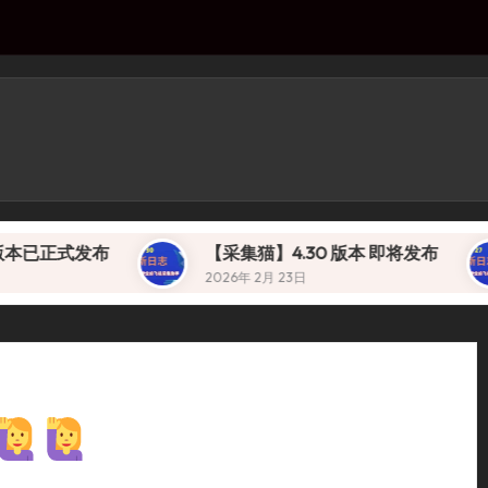
本已正式发布
【采集猫】4.30 版本 即将发布
2026年 2月 23日