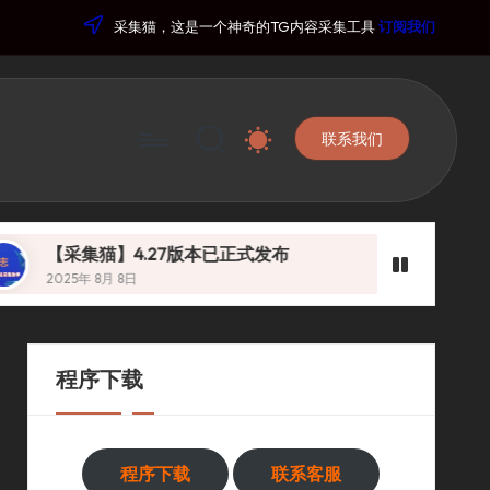
采集猫，这是一个神奇的TG内容采集工具
订阅我们
联系我们
【采集猫】4.27版本已正式发布
2025年 8月 8日
程序下载
程序下载
联系客服