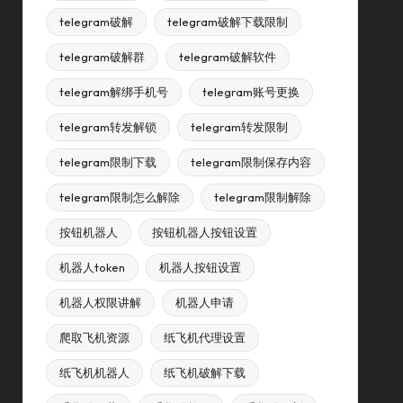
telegram破解
telegram破解下载限制
telegram破解群
telegram破解软件
telegram解绑手机号
telegram账号更换
telegram转发解锁
telegram转发限制
telegram限制下载
telegram限制保存内容
telegram限制怎么解除
telegram限制解除
按钮机器人
按钮机器人按钮设置
机器人token
机器人按钮设置
机器人权限讲解
机器人申请
爬取飞机资源
纸飞机代理设置
纸飞机机器人
纸飞机破解下载