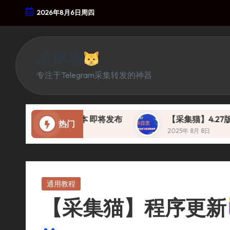
2026年8月6日周四
Skip
To
Content
采集猫
专注于Telegram采集转发的神器
【采集猫】4.30 版本 即将发布
【采集猫】4.27版
热门
2026年 2月 23日
2025年 8月 8日
Posted
通用教程
In
【采集猫】程序更新