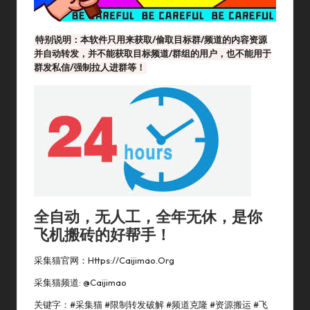
特别说明：本软件只用来获取/偷取目标群/频道的内容资源
并自动转发，并不能获取目标频道/群组的用户，也不能用于
群发私信/强制拉人进群等！
全自动，无人工，全年无休，是你
飞机搬砖的好帮手！
采集猫官网：https://caijimao.org
采集猫频道: @caijimao
关键字：#采集猫 #限制转发破解 #频道克隆 #资源搬运 #飞