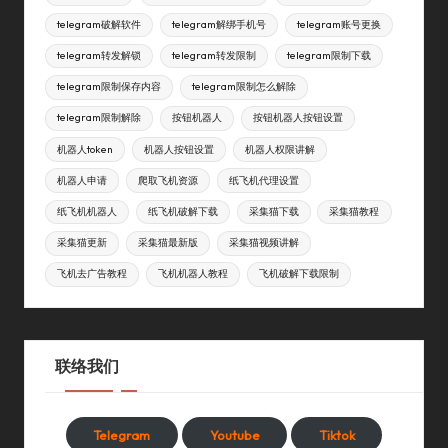
telegram破解软件
telegram解绑手机号
telegram账号更换
telegram转发解锁
telegram转发限制
telegram限制下载
telegram限制保存内容
telegram限制怎么解除
telegram限制解除
按钮机器人
按钮机器人按钮设置
机器人token
机器人按钮设置
机器人权限讲解
机器人申请
爬取飞机资源
纸飞机代理设置
纸飞机机器人
纸飞机破解下载
采集猫下载
采集猫教程
采集猫更新
采集猫最新版
采集猫视频讲解
飞机去广告教程
飞机机器人教程
飞机破解下载限制
联络我们
Telegram
Youtube
Tiktok