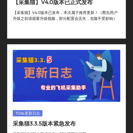
【采集猫】V4.0版本已正式发布
【采集猫】V4.0版本已发布，本次属于推荐更新！（爬虫用户
升级之前请观看升级视频，部分配置会丢失，克隆不受影响）
By
采集猫
2024年 7月 9日
TDlib教程
,
TDlib更新日志
Posted
Posted
By
In
Posted
TDlib更新日志
In
采集猫3.3.5版本紧急发布