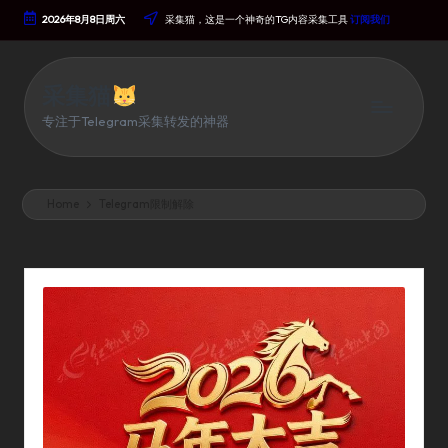
2026年8月8日周六
采集猫，这是一个神奇的TG内容采集工具
订阅我们
Skip
To
Content
采集猫
专注于Telegram采集转发的神器
Home
Telegram限制解除