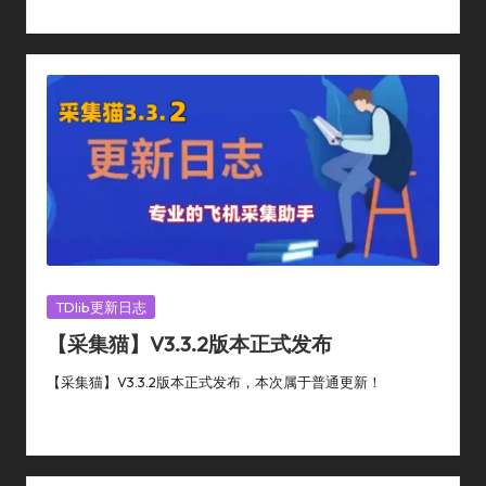
By
采集猫
2024年 5月 31日
TDlib更新日志
Posted
Posted
By
In
Posted
TDlib更新日志
In
【采集猫】V3.3.2版本正式发布
【采集猫】V3.3.2版本正式发布，本次属于普通更新！
By
采集猫
2024年 5月 26日
TDlib更新日志
Posted
Posted
By
In