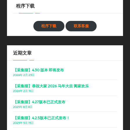
分
程序下载
页
程序下载
联系客服
近期文章
【采集猫】4.30 版本 即将发布
2026年 2月 23日
【采集猫】恭祝大家 2026 马年大吉 阖家欢乐
2026年 2月 11日
【采集猫】4.27版本已正式发布
2025年 8月 8日
【采集猫】4.2.5版本已正式发布！
2025年 5月 15日