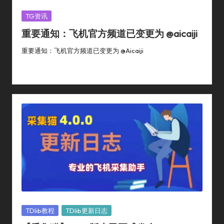
Posted
TG资讯
In
重要通知：飞机官方频道已变更为 @aicaiji
重要通知：飞机官方频道已变更为 @aicaiji
By
采集猫
2024年 9月 15日
TG资讯
Posted
Posted
By
In
Posted
TDlib教程
TDlib更新日志
In