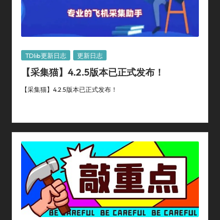
Posted
TDlib更新日志
更新日志
In
【采集猫】4.2.5版本已正式发布！
【采集猫】4.2.5版本已正式发布！
By
采集猫
2025年 5月 15日
TDlib更新日志
,
更新日志
Posted
Posted
By
In