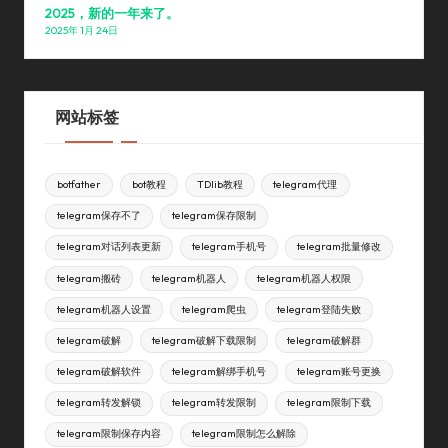
2025，新的一年来了。
2025年 1月 24日
网站标签
botfather
bot教程
TDlib教程
telegram代理
telegram保存不了
telegram保存限制
telegram对话列表更新
telegram手机号
telegram批量修改
telegram搬砖
telegram机器人
telegram机器人权限
telegram机器人设置
telegram爬虫
telegram登陆失败
telegram破解
telegram破解下载限制
telegram破解群
telegram破解软件
telegram解绑手机号
telegram账号更换
telegram转发解锁
telegram转发限制
telegram限制下载
telegram限制保存内容
telegram限制怎么解除