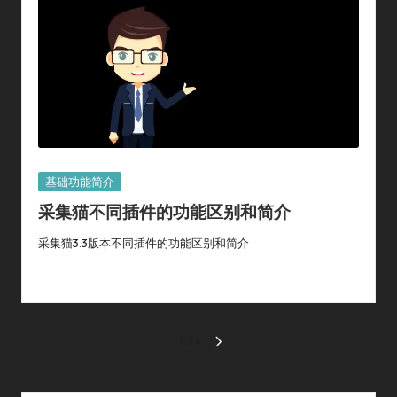
Posted
基础功能简介
In
采集猫不同插件的功能区别和简介
采集猫3.3版本不同插件的功能区别和简介
By
采集猫
2024年 4月 20日
基础功能简介
Posted
Posted
By
In
文
1
2
3
4
NEXT
PAGE
章