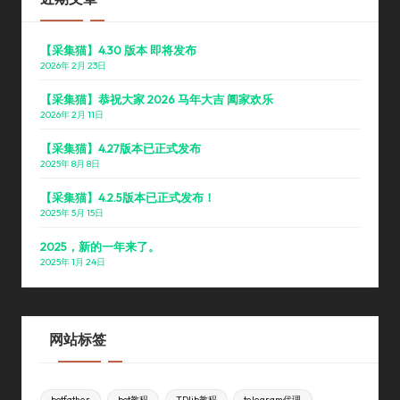
【采集猫】4.30 版本 即将发布
2026年 2月 23日
【采集猫】恭祝大家 2026 马年大吉 阖家欢乐
2026年 2月 11日
【采集猫】4.27版本已正式发布
2025年 8月 8日
【采集猫】4.2.5版本已正式发布！
2025年 5月 15日
2025，新的一年来了。
2025年 1月 24日
网站标签
botfather
bot教程
TDlib教程
telegram代理