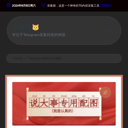
2026年8月8日周六
采集猫，这是一个神奇的TG内容采集工具
订阅我们
Skip
To
Content
采集猫
专注于Telegram采集转发的神器
Home
Telegram限制怎么解除