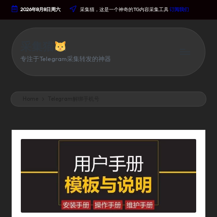
2026年8月8日周六
采集猫，这是一个神奇的TG内容采集工具
订阅我们
Skip
To
Content
采集猫
专注于Telegram采集转发的神器
Home
Telegram解绑手机号