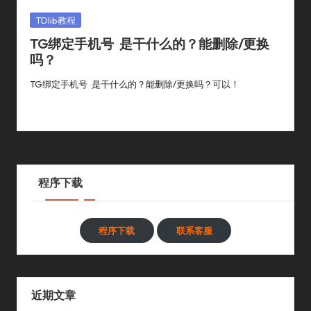
Posted
TDlib教程
In
TG绑定手机号 是干什么的？能删除/更换
吗？
TG绑定手机号 是干什么的？能删除/更换吗？可以！
By
采集猫
2023年 12月 26日
TDlib教程
Posted
Posted
By
In
程序下载
程序下载
联系客服
近期文章