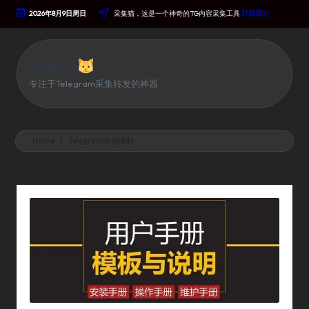
2026年8月9日周日
采集猫，这是一个神奇的TG内容采集工具
订阅我们
Skip
To
Content
采集猫
专注于Telegram采集转发的神器
Home
Telegram保存限制