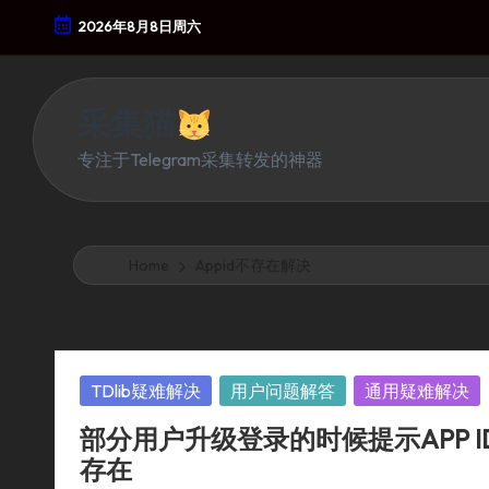
2026年8月8日周六
Skip
To
Content
采集猫
专注于Telegram采集转发的神器
Home
Appid不存在解决
Posted
TDlib疑难解决
用户问题解答
通用疑难解决
In
部分用户升级登录的时候提示APP I
存在