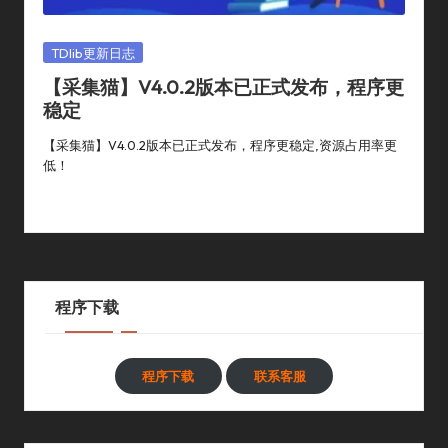
Posted
TDlib更新日志
In
【采集猫】V4.0.2版本已正式发布，程序更
稳定
【采集猫】V4.0.2版本已正式发布，程序更稳定,资源占用率更
低！
By
采集猫
2024年 7月 25日
TDlib更新日志
Posted
Posted
By
In
程序下载
程序下载
联系客服