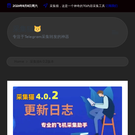
2026年8月8日周六
采集猫，这是一个神奇的TG内容采集工具
订阅我们
Skip
To
Content
采集猫
专注于Telegram采集转发的神器
Home
采集猫4.0.2版本