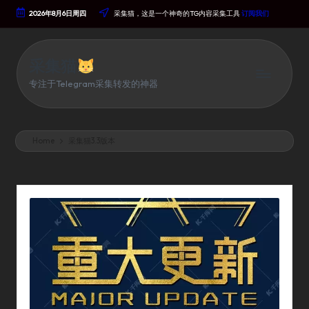
2026年8月6日周四
采集猫，这是一个神奇的TG内容采集工具
订阅我们
Skip
To
Content
采集猫
专注于Telegram采集转发的神器
Home
采集猫3.3版本