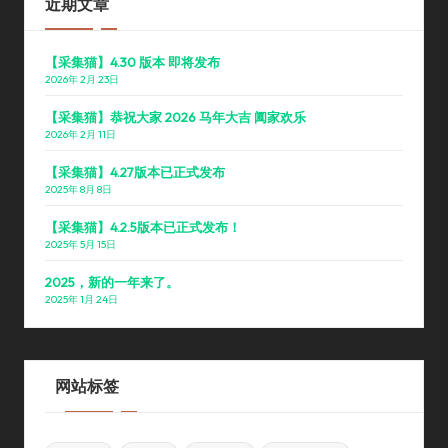
近期文章
【采集猫】4.30 版本 即将发布
2026年 2月 23日
【采集猫】恭祝大家 2026 马年大吉 阖家欢乐
2026年 2月 11日
【采集猫】4.27版本已正式发布
2025年 8月 8日
【采集猫】4.2.5版本已正式发布！
2025年 5月 15日
2025，新的一年来了。
2025年 1月 24日
网站标签