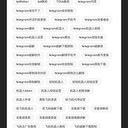
botfather
bot教程
TDlib教程
telegram代理
telegram保存不了
telegram保存限制
telegram对话列表更新
telegram手机号
telegram批量修改
telegram搬砖
telegram机器人
telegram机器人权限
telegram机器人设置
telegram爬虫
telegram登陆失败
telegram破解
telegram破解下载限制
telegram破解群
telegram破解软件
telegram解绑手机号
telegram账号更换
telegram转发解锁
telegram转发限制
telegram限制下载
telegram限制保存内容
telegram限制怎么解除
telegram限制解除
按钮机器人
按钮机器人按钮设置
机器人token
机器人按钮设置
机器人权限讲解
机器人申请
爬取飞机资源
纸飞机代理设置
纸飞机机器人
纸飞机破解下载
采集猫下载
采集猫教程
采集猫更新
采集猫最新版
采集猫视频讲解
飞机去广告教程
飞机机器人教程
飞机破解下载限制