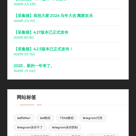
2026年 2月 23日
【采集猫】恭祝大家 2026 马年大吉 阖家欢乐
2026年 2月 11日
【采集猫】4.27版本已正式发布
2025年 8月 8日
【采集猫】4.2.5版本已正式发布！
2025年 5月 15日
2025，新的一年来了。
2025年 1月 24日
网站标签
botfather
bot教程
TDlib教程
telegram代理
telegram保存不了
telegram保存限制