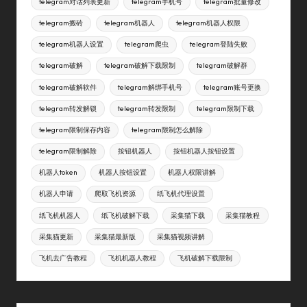
telegram对话列表更新
telegram手机号
telegram批量修改
telegram搬砖
telegram机器人
telegram机器人权限
telegram机器人设置
telegram爬虫
telegram登陆失败
telegram破解
telegram破解下载限制
telegram破解群
telegram破解软件
telegram解绑手机号
telegram账号更换
telegram转发解锁
telegram转发限制
telegram限制下载
telegram限制保存内容
telegram限制怎么解除
telegram限制解除
按钮机器人
按钮机器人按钮设置
机器人token
机器人按钮设置
机器人权限讲解
机器人申请
爬取飞机资源
纸飞机代理设置
纸飞机机器人
纸飞机破解下载
采集猫下载
采集猫教程
采集猫更新
采集猫最新版
采集猫视频讲解
飞机去广告教程
飞机机器人教程
飞机破解下载限制