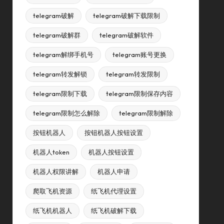
telegram破解
telegram破解下载限制
telegram破解群
telegram破解软件
telegram解绑手机号
telegram账号更换
telegram转发解锁
telegram转发限制
telegram限制下载
telegram限制保存内容
telegram限制怎么解除
telegram限制解除
按钮机器人
按钮机器人按钮设置
机器人token
机器人按钮设置
机器人权限讲解
机器人申请
爬取飞机资源
纸飞机代理设置
纸飞机机器人
纸飞机破解下载