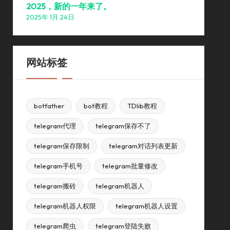
2025，新的一年来了。
2025年 1月 24日
网站标签
botfather
bot教程
TDlib教程
telegram代理
telegram保存不了
telegram保存限制
telegram对话列表更新
telegram手机号
telegram批量修改
telegram搬砖
telegram机器人
telegram机器人权限
telegram机器人设置
telegram爬虫
telegram登陆失败