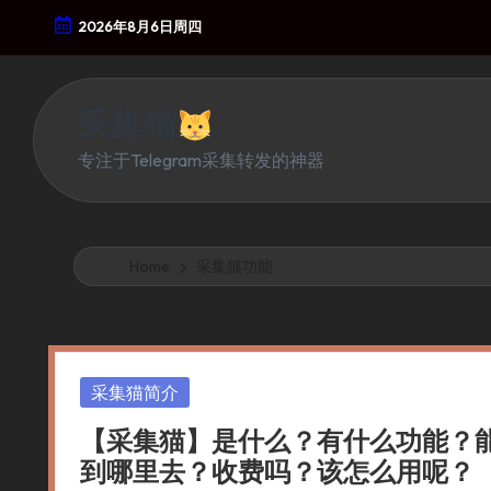
2026年8月6日周四
Skip
To
Content
采集猫
专注于Telegram采集转发的神器
Home
采集猫功能
Posted
采集猫简介
In
【采集猫】是什么？有什么功能？
到哪里去？收费吗？该怎么用呢？