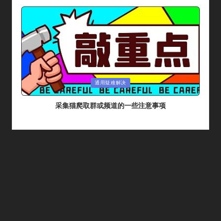
By
Posted
通用疑难解决
In
采集猫爬取群或频道的一些注意事项
By
采集猫
2024年 5月 26日
Posted
By