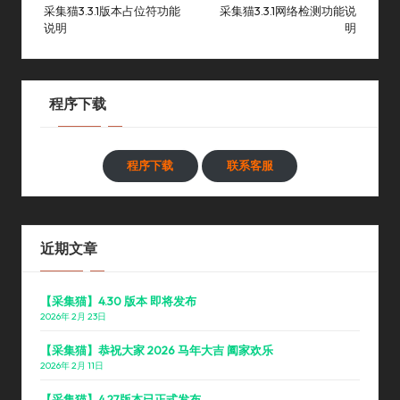
navigation
采集猫3.3.1版本占位符功能
采集猫3.3.1网络检测功能说
说明
明
程序下载
程序下载
联系客服
近期文章
【采集猫】4.30 版本 即将发布
2026年 2月 23日
【采集猫】恭祝大家 2026 马年大吉 阖家欢乐
2026年 2月 11日
【采集猫】4.27版本已正式发布