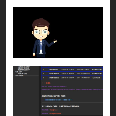
By
In