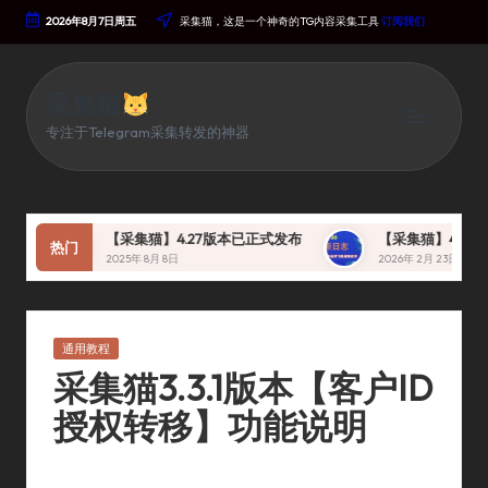
2026年8月7日周五
采集猫，这是一个神奇的TG内容采集工具
订阅我们
Skip
To
Content
采集猫
专注于Telegram采集转发的神器
【采集猫】4.27版本已正式发布
【采集猫】4.30 版本
热门
2025年 8月 8日
2026年 2月 23日
Posted
通用教程
In
采集猫3.3.1版本【客户ID
授权转移】功能说明
By
采集猫
2024年 5月 14日
通用教程
Posted
Posted