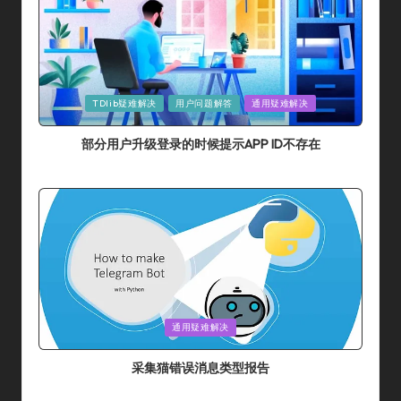
Posted
TDlib疑难解决
用户问题解答
通用疑难解决
In
部分用户升级登录的时候提示APP ID不存在
By
采集猫
2024年 7月 10日
Posted
By
Posted
通用疑难解决
In
采集猫错误消息类型报告
By
采集猫
2024年 5月 31日
Posted