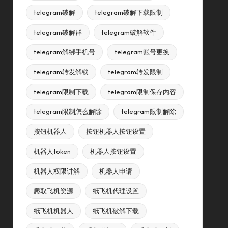
telegram破解
telegram破解下载限制
telegram破解群
telegram破解软件
telegram解绑手机号
telegram账号更换
telegram转发解锁
telegram转发限制
telegram限制下载
telegram限制保存内容
telegram限制怎么解除
telegram限制解除
按钮机器人
按钮机器人按钮设置
机器人token
机器人按钮设置
机器人权限讲解
机器人申请
爬取飞机资源
纸飞机代理设置
纸飞机机器人
纸飞机破解下载