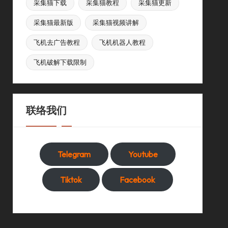
采集猫下载
采集猫教程
采集猫更新
采集猫最新版
采集猫视频讲解
飞机去广告教程
飞机机器人教程
飞机破解下载限制
联络我们
Telegram
Youtube
Tiktok
Facebook