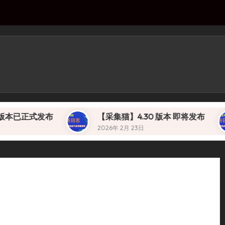
本已正式发布
【采集猫】4.30 版本 即将发布
2026年 2月 23日