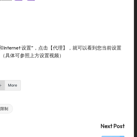
。
nternet 设置”，点击【代理】，就可以看到您当前设置
。（具体可参照上方设置视频）
More
载限制
Next Post