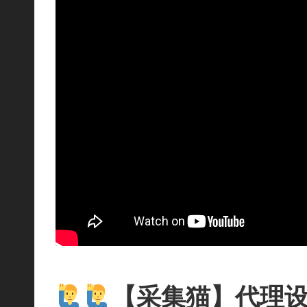
采集猫代理设置视频讲解
【采集猫】代理